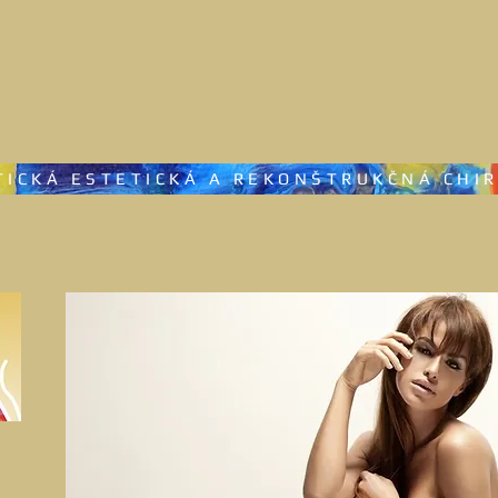
GABRIEL MARSAL
TICKÁ ESTETICKÁ A REKONŠTRUKČNÁ CHI
ZÁKROKY
O NÁS
REFERENCIE - MÉDIÁ
LO
I