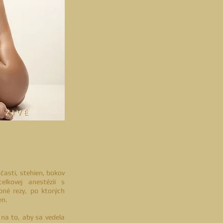
 ŽIVÉ
 ŽIVÉ
 časti, stehien, bokov
elkovej anestézii s
bné rezy, po ktorých
en.
na to, aby sa vedela