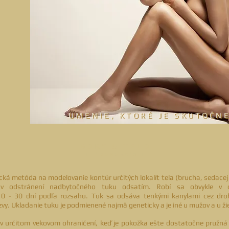
UMENIE, KTORÉ JE SKUTOČNE
UMENIE, KTORÉ JE SKUTOČNE
BOKY
& TELO
I liposukcia I
ická metóda na modelovanie kontúr určitých lokalít tela (brucha, sedacej
 v odstránení nadbytočného tuku odsatím.
Robí sa obvykle v c
10 - 30 dní podľa rozsahu. Tuk sa odsáva tenkými kanylami cez dro
zvy. Ukladanie tuku je podmienené najmä geneticky a je iné u mužov a u ži
v určitom vekovom ohraničení, keď je pokožka ešte dostatočne pružná 