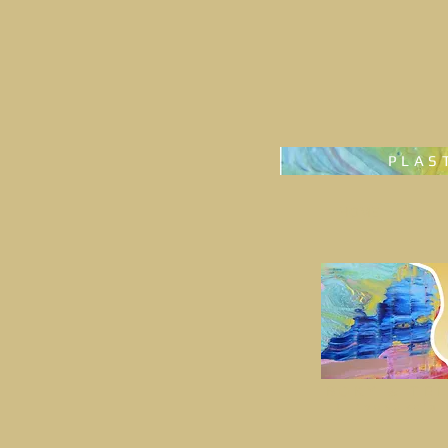
PLAS
HOME
BOKY
& TE
I liposukcia 