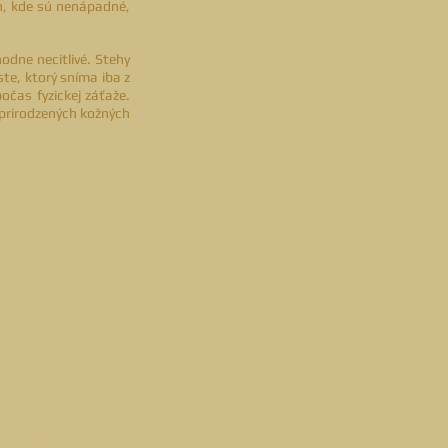
h, kde sú nenápadné,
odne necitlivé. Stehy
te, ktorý sníma iba z
čas fyzickej záťaže.
 prirodzených kožných
 Samphotostock