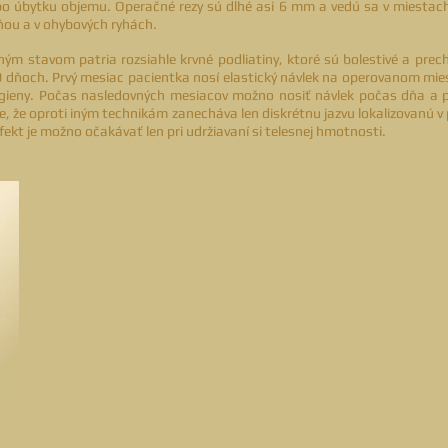
po úbytku objemu. Operačné rezy sú dlhé asi 6 mm a vedú sa v miestac
ňou a v ohybových ryhách.
m stavom patria rozsiahle krvné podliatiny, ktoré sú bolestivé a prech
0 dňoch. Prvý mesiac pacientka nosí elastický návlek na operovanom mies
gieny. Počas nasledovných mesiacov možno nosiť návlek počas dňa a po
e, že oproti iným technikám zanecháva len diskrétnu jazvu lokalizovanú v
efekt je možno očakávať len pri udržiavaní si telesnej hmotnosti.
I kliknite pre zväčšenie I
L MARSAL
© 2014 I použitie podkladových fotografií na základe licencie: ©