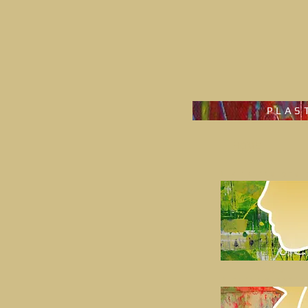
PLAS
HOME
I kliknite pre
NOS
I rhinoplastik