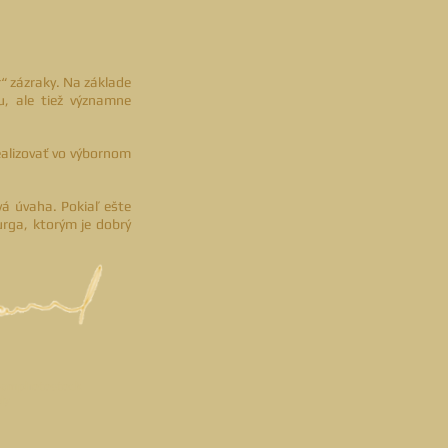
r“ zázraky. Na základe
u, ale tiež významne
ealizovať vo výbornom
vá úvaha. Pokiaľ ešte
urga, ktorým je dobrý
© Samphotostock
ly