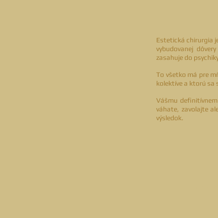
Estetická chirurgia 
vybudovanej dôvery
zasahuje do psychik
To všetko má pre mň
kolektíve a ktorú sa 
Vášmu definitívnemu
váhate, zavolajte a
výsledok.
GABRI