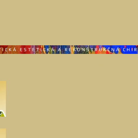
GABRIEL MARSAL
TICKÁ ESTETICKÁ A REKONŠTRUKČNÁ CHI
ZÁKROKY
O NÁS
REFERENCIE - MÉDIÁ
 podrobnosti I
a I