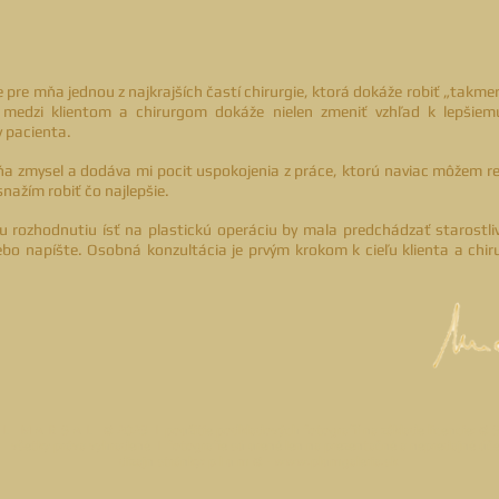
je pre mňa jednou z najkrajších častí chirurgie, ktorá dokáže robiť „takme
 medzi klientom a chirurgom dokáže nielen zmeniť vzhľad k lepšiem
y pacienta.
a zmysel a dodáva mi pocit uspokojenia z práce, ktorú naviac môžem r
snažím robiť čo najlepšie.
 rozhodnutiu ísť na plastickú operáciu by mala predchádzať starostli
lebo napíšte. Osobná konzultácia je prvým krokom k cieľu klienta a chir
EL MARSAL
© 2023 I použitie podkladových fotografií na základe licencie: 
všetky práva vyhradené I
fotografie sú urené len na prezentačné a nepredajné úče
dizajn stránky: p l u m © - www.plumgaleria.sk