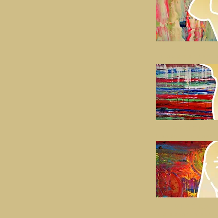
PRSIA
I augmentácia
BRUCHO
I abdominoplasti
VIEČKA
I blepharoplastik